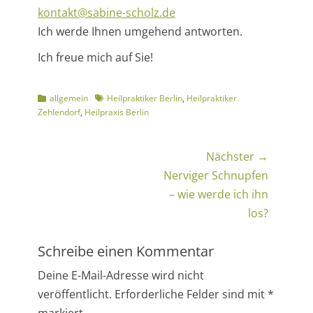
kontakt@sabine-scholz.de
Ich werde Ihnen umgehend antworten.
Ich freue mich auf Sie!
Kategorien
Schlagworte
allgemein
Heilpraktiker Berlin
,
Heilpraktiker
Zehlendorf
,
Heilpraxis Berlin
Beitragsnavigation
Nächster →
Nächster
Nerviger Schnupfen
Beitrag:
– wie werde ich ihn
los?
Schreibe einen Kommentar
Deine E-Mail-Adresse wird nicht
veröffentlicht.
Erforderliche Felder sind mit
*